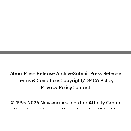
About
Press Release Archive
Submit Press Release
Terms & Conditions
Copyright/DMCA Policy
Privacy Policy
Contact
© 1995-2026 Newsmatics Inc. dba Affinity Group
Publishing & Lansing News Reporter. All Rights
Reserved.
Cookie Settings / Your Privacy Choices